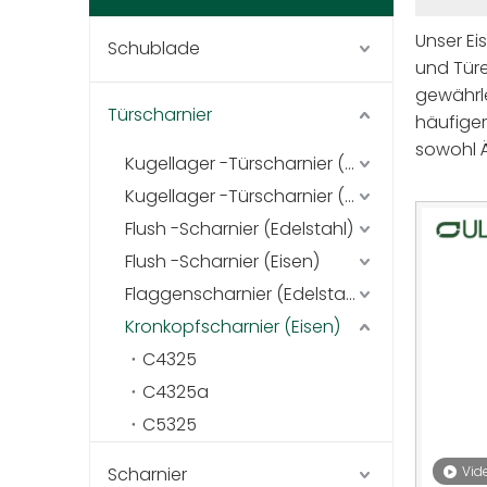
Unser Ei
Schublade
und Türe
gewährle
Türscharnier
häufige
sowohl Ä
Kugellager -Türscharnier (Edelstahl)
jetzt de
Kugellager -Türscharnier (Eisen)
Flush -Scharnier (Edelstahl)
Flush -Scharnier (Eisen)
Flaggenscharnier (Edelstahl)
Kronkopfscharnier (Eisen)
C4325
C4325a
C5325
Scharnier
Vid