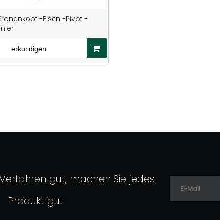
-Kronenkopf -Eisen -Pivot -
nier
erkundigen
 Verfahren gut, machen Sie jedes
Produkt gut