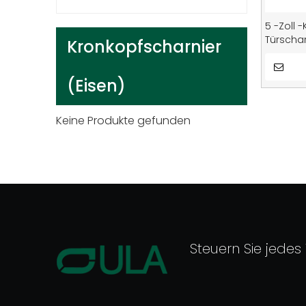
5 -Zoll 
Türschar
Kronkopfscharnier
(Eisen)
Keine Produkte gefunden
Steuern Sie jedes