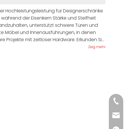
ner Hochleistungsleistung für Designerschränke
während der Eisenkern Stärke und Steifheit
tandzuhalten, unterstützt schwere Türen und
te Möbel und Innenausführungen, in denen
hre Projekte mit zeitloser Hardware. Erkunden Sie
Zeig mehr
+86 15
+86 15
sale2@