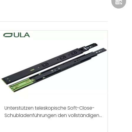
+86 134
WeCha
Unterstützen teleskopische Soft-Close-
Schubladenführungen den vollständigen
Auszug?