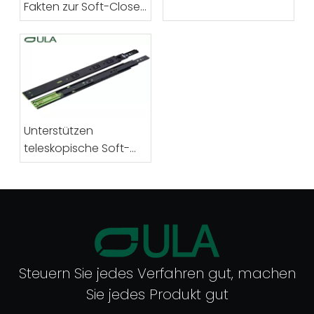
Fakten zur Soft-Close-
Stahl
Schubladenführung,
die Sie benötigen
Unterstützen
teleskopische Soft-
Close-
Schubladenführungen
den vollständigen
Auszug?
Steuern Sie jedes Verfahren gut, machen
Sie jedes Produkt gut