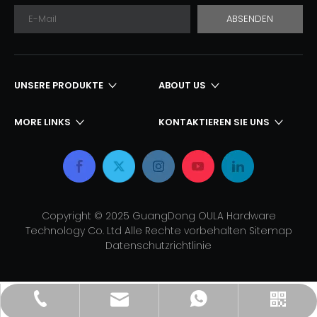
ABSENDEN
UNSERE PRODUKTE​​​​​​​
ABOUT US
MORE LINKS
KONTAKTIEREN SIE UNS​​​​​​​
Copyright © 2025 GuangDong OULA Hardware
Technology Co. Ltd Alle Rechte vorbehalten
Sitemap
Datenschutzrichtlinie
sale2@songxinggroup.com
+86 15914488888
8619868714718
WeChat