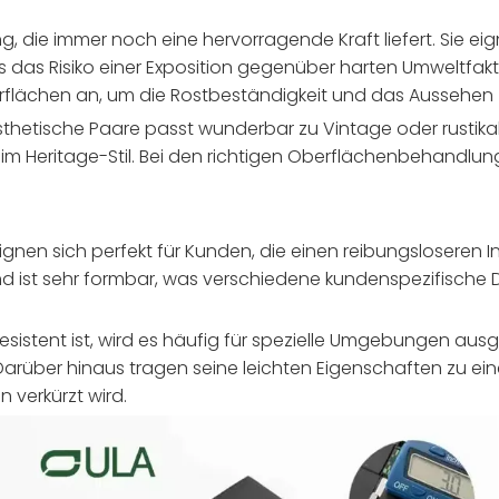
g, die immer noch eine hervorragende Kraft liefert. Sie ei
ss das Risiko einer Exposition gegenüber harten Umweltfakt
lächen an, um die Rostbeständigkeit und das Aussehen 
 ästhetische Paare passt wunderbar zu Vintage oder rustika
 im Heritage-Stil. Bei den richtigen Oberflächenbehandlun
.
ignen sich perfekt für Kunden, die einen reibungsloseren I
d ist sehr formbar, was verschiedene kundenspezifische D
sistent ist, wird es häufig für spezielle Umgebungen aus
arüber hinaus tragen seine leichten Eigenschaften zu ei
n verkürzt wird.