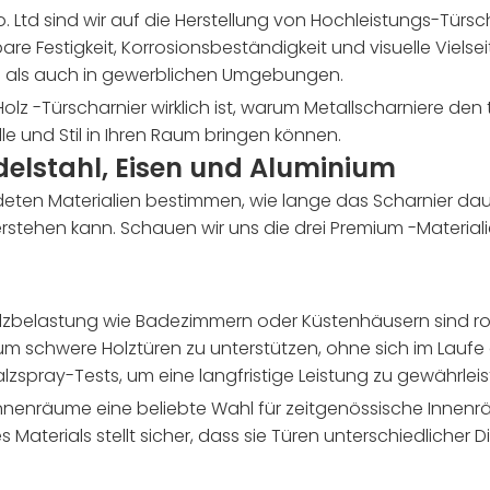
d sind wir auf die Herstellung von Hochleistungs-Türsch
are Festigkeit, Korrosionsbeständigkeit und visuelle Vielsei
 als auch in gewerblichen Umgebungen.
n Holz -Türscharnier wirklich ist, warum Metallscharniere de
le und Stil in Ihren Raum bringen können.
delstahl, Eisen und Aluminium
ndeten Materialien bestimmen, wie lange das Scharnier dau
stehen kann. Schauen wir uns die drei Premium -Materialie
lzbelastung wie Badezimmern oder Küstenhäusern sind rost
um schwere Holztüren zu unterstützen, ohne sich im Laufe d
zspray-Tests, um eine langfristige Leistung zu gewährleis
nnenräume eine beliebte Wahl für zeitgenössische Innenr
es Materials stellt sicher, dass sie Türen unterschiedliche