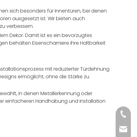
gnen sich besonders für Innentüren, bei denen
oren ausgesetzt ist. Wir bieten auch
zu verbessern.
lem Dekor. Damit ist es ein bevorzugtes
gen behalten Eisenscharniere ihre Haltbarkeit
nstallationsprozess mit reduzierter Türdehnung
esigns ermöglicht, ohne die Stärke zu
gewählt, in denen Metallerkennung oder
ner einfacheren Handhabung und Installation
+86 15
+86 15
sale2@