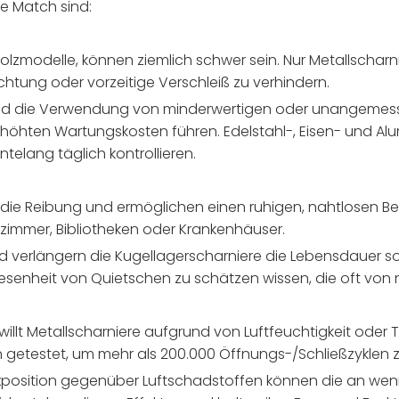
e Match sind:
olzmodelle, können ziemlich schwer sein. Nur Metallscharn
chtung oder vorzeitige Verschleiß zu verhindern.
 und die Verwendung von minderwertigen oder unangemess
öhten Wartungskosten führen. Edelstahl-, Eisen- und Alumi
telang täglich kontrollieren.
 die Reibung und ermöglichen einen ruhigen, nahtlosen Be
lafzimmer, Bibliotheken oder Krankenhäuser.
 verlängern die Kugellagerscharniere die Lebensdauer so
heit von Quietschen zu schätzen wissen, die oft von n
llt Metallscharniere aufgrund von Luftfeuchtigkeit ode
n getestet, um mehr als 200.000 Öffnungs-/Schließzyklen 
position gegenüber Luftschadstoffen können die an wenig