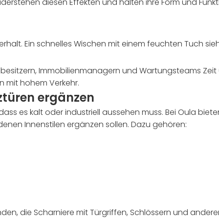
widerstehen diesen Effekten und halten ihre Form und Fun
erhalt. Ein schnelles Wischen mit einem feuchten Tuch sieht
usbesitzern, Immobilienmanagern und Wartungsteams Zeit 
 mit hohem Verkehr.
lztüren ergänzen
t, dass es kalt oder industriell aussehen muss. Bei Oula biet
enen Innenstilen ergänzen sollen. Dazu gehören:
en, die Scharniere mit Türgriffen, Schlössern und andere