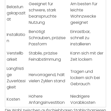
Geeignet für
Am besten für
Belastun
schwere, stark
leichte
gskapazit
beanspruchte
Wohnzwecke
ät
Nutzung
geeignet
Benötigt
Einrastbar,
Installatio
Schrauben, präzise
schnell zu
n
Passform
installieren
Verstellb
Stabile, präzise
Kann sich mit der
arkeit
Feinabstimmung
Zeit lockern
Langfristi
Tragen und
ge
Hervorragend, hält
lockern sich bei
Zuverlässi
vielen Zyklen stand
Gebrauch
gkeit
Höhere
Niedrigere
Kosten
Anfangsinvestition
Vorabkosten
Die Wahl zwischen aufschiebbaren Stahlscharnieren