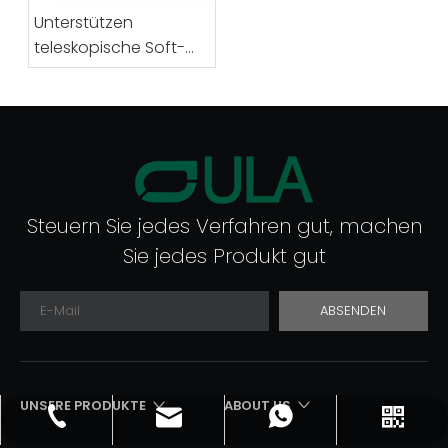
Unterstützen
teleskopische Soft-
Close-
Schubladenführungen
den vollständigen
Auszug?
Steuern Sie jedes Verfahren gut, machen
Sie jedes Produkt gut
ABSENDEN
UNSERE PRODUKTE​​​​​​​
ABOUT US
sale2@songxinggroup.com
+86 15914488888
8619868714718
WeChat